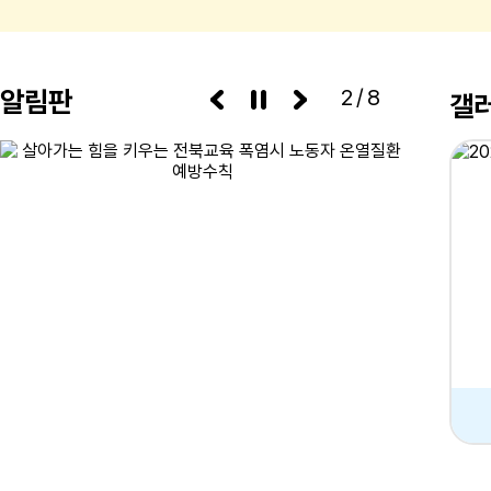
알림판
3/8
갤