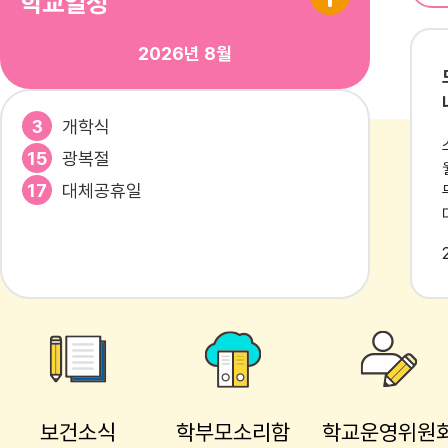
학교일정
웃담요구르트
2026년
8월
친환경쌀
석식
육개장 (1.1
돈육김치볶음
3
개학식
두부찜 (5.
15
광복절
고구마튀김 (
17
대체공휴일
배추김치 (
쇠고기(종류
원산지
품 : 국내
산(중국산,
칼로리(중식):
참고사항
(mg) : 0
칼로리(석식):
보건소식
학부모소리함
학교운영위원
(mg) : 0