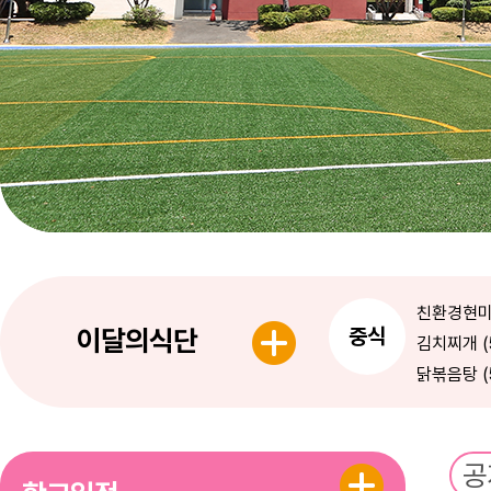
친환경현
이달의식단
중식
김치찌개 (5
닭볶음탕 (5.
감자채볶음 (2
삼치구이/소스 
배추김치 (
공