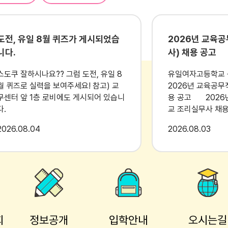
 (2)
밥
도전, 유일 8월 퀴즈가 게시되었습
2026년 교육
6)
니다.
사) 채용 공고
/두부 (5.9.10)
6)
스도쿠 잘하시나요?? 그럼 도전, 유일 8
유일여자고등학교 공
1.5.6)
월 퀴즈로 실력을 보여주세요! 참고) 교
2026년 교육공무
무센터 앞 1층 로비에도 게시되어 있습니
용 공고 2026년도 유일여자고등학
9)
다.
교 조리실무사 채
공고합니다. 2026년 08월 03일 유일여
) : 국내산(한우) 돼지고기 : 국내산 돼지고기 식육가공품 : 국내산 닭고
2026
08.04
2026
08.03
자고등학교장 1 채용분야 및 인원 직종
산 오리고기 : 국내산 오리고기 가공품 : 국내산 쌀 : 국내산 배추 : 국내산 
근무지 채용예정 인원 담당업무 근무형
베트남산) 오징어 : 국내산 주꾸미 : 수입산(중국산,베트남산) 비고 :
태 조리실무사 유일여자고등학교 3명 -
급식 조리 및 배식 - 식생활관(내·외부)
737.5 Kcal 탄수화물(g) : 105.1 단백질(g) : 39.6 지방(g) : 15.0 
위생관리 및 청소 - 기타 학교급식 관련
.5 리보플라빈(mg) : 0.4 비타민C(mg) : 7.0 칼슘(mg) : 254.6 철분(mg)
업무 - 명시된 업무 외 학교장이 지정한
업무 * 주 40시간 (방학 중 비상시) * 2
717.5 Kcal 탄수화물(g) : 98.0 단백질(g) : 31.7 지방(g) : 19.8 비
식 운영 (중·석식)
회
정보공개
입학안내
오시는길
.6 리보플라빈(mg) : 0.4 비타민C(mg) : 8.2 칼슘(mg) : 91.4 철분(mg) 