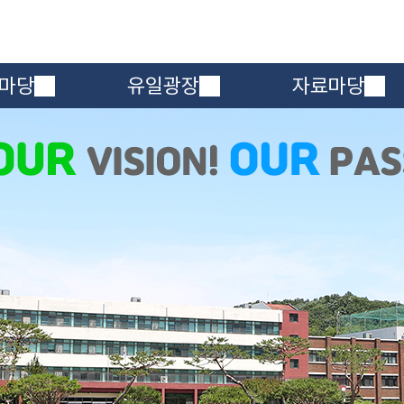
메인메뉴 바로가기
본문내용 바로가기
마당
유일광장
자료마당