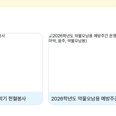
1학기 헌혈봉사