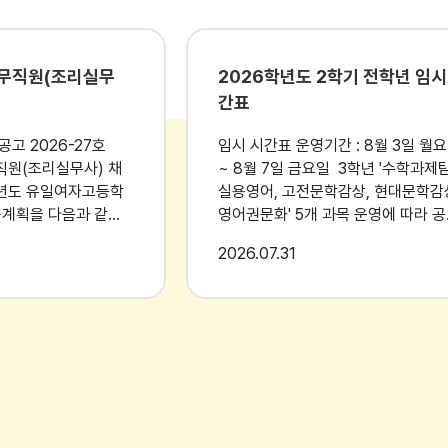
공무직원(조리실무
2026학년도 2학기 전학년 임시
간표
고 2026-27호
임시 시간표 운영기간 : 8월 3일 월
직원(조리실무사) 채
~ 8월 7일 금요일 3학년 '수학과제
실용영어, 고전문학감상, 현대문학감
용계획을 다음과 같이
영어권문화' 5개 과목 운영에 따라 
시간이 발생합니다. 공강 시간에는 
기 : 국내산 닭고기 식육가공
2026
07.31
과목 아래에 안내된 강의실로 이동하
고춧가루 : 국내산 낙지 : 수입
자습하는 형태로 수업이 진행되니, 
파일을 확인하여 본인이 선택한 과목
공강 시간을 확인하길 바랍니다. ** 
비타민A(R.E) : 100.7 티아민
년 '미술 창작'과 '스포츠생활'은 같은
 : 2.8
반입니다.예) 30130 홍길동 미술창
반 → 스포츠생활 A반
타민A(R.E) : 53.8 티아민
: 2.9