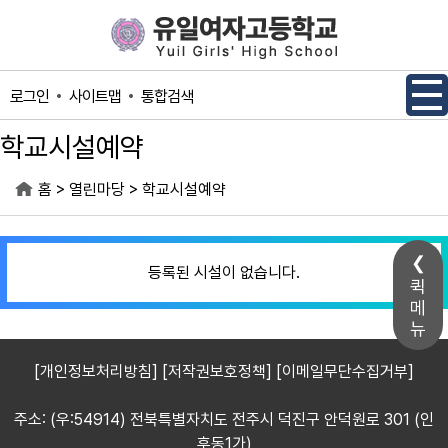
메인메뉴 바로가기
본문내용 바로가기
사이트맵
통합검색
로그인
학교시설예약
>
>
홈
열린마당
학교시설예약
등록된 시설이 없습니다.
퀵
메
뉴
[개인정보처리방침]
[저작권보호정책]
[이메일무단수집거부]
주소: (우:54914) 전북특별자치도 전주시 덕진구 안덕원로 301 (인
후동1가)