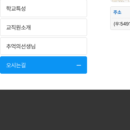
학교특성
주소
(우:54
교직원소개
추억의선생님
오시는길