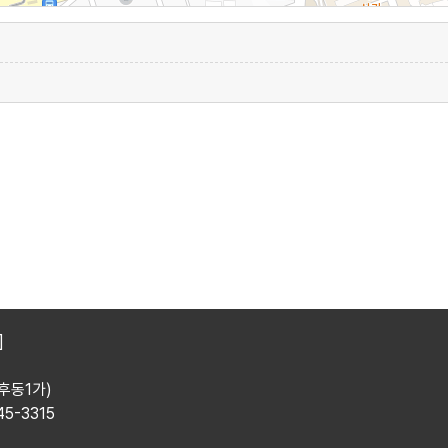
]
후동1가)
45-3315