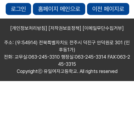
로그인
홈페이지 메인으로
이전 페이지로
[개인정보처리방침]
[저작권보호정책]
[이메일무단수집거부]
주소: (우:54914) 전북특별자치도 전주시 덕진구 안덕원로 301 (인
후동1가)
전화: 교무실:063-245-3310 행정실:063-245-3314 FAX:063-2
45-3315
Copyrightⓒ 유일여자고등학교. All rights reserved