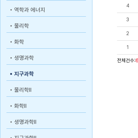
4
역학과 에너지
3
물리학
2
화학
1
생명과학
전체건수:
지구과학
물리학Ⅱ
화학Ⅱ
생명과학Ⅱ
지구과학Ⅱ