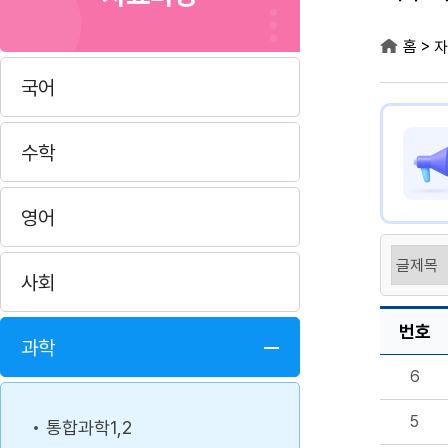
>
홈
자
국어
수학
영어
사회
번호
과학
6
5
통합과학1,2