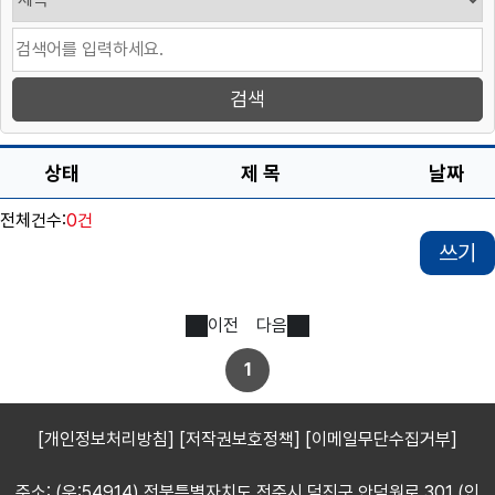
상태
제 목
날짜
전체건수:
0건
쓰기
이전
다음
1
[개인정보처리방침]
[저작권보호정책]
[이메일무단수집거부]
주소: (우:54914) 전북특별자치도 전주시 덕진구 안덕원로 301 (인