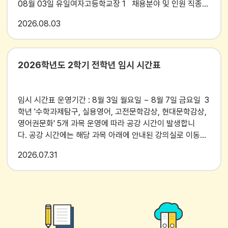
08월 03일 유일여자고등학교장 1 채용분야 및 인원 직종
근무지 채용예정 인원 담당업무 근무형태 조리실무사 유일여
2026
08.03
자고등학교 3명 - 급식 조리 및 배식 - 식생활관(내·외부) 위
생관리 및 청소 - 기타 학교급식 관련 업무 - 명시된 업무 외
학교장이 지정한 업무 * 주 40시간 (방학 중 비상시) * 2식
운영 (중·석식)
2026학년도 2학기 전학년 임시 시간표
임시 시간표 운영기간 : 8월 3일 월요일 ~ 8월 7일 금요일 3
학년 '수학과제탐구, 실용영어, 고전문학감상, 현대문학감상,
영어권문화' 5개 과목 운영에 따라 공강 시간이 발생합니
다. 공강 시간에는 해당 과목 아래에 안내된 강의실로 이동하
여 자습하는 형태로 수업이 진행되니, 첨부 파일을 확인하여
2026
07.31
본인이 선택한 과목의 공강 시간을 확인하길 바랍니다. ** 3
학년 '미술 창작'과 '스포츠생활'은 같은 분반입니다.예)
30130 홍길동 미술창작A반 → 스포츠생활 A반