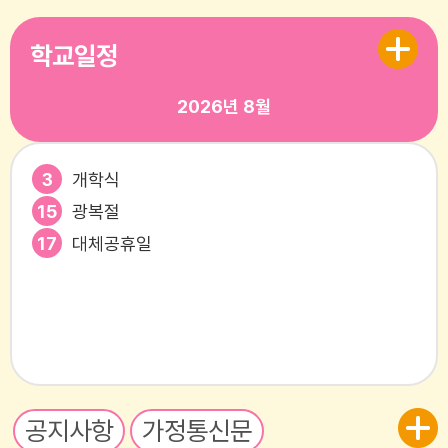
학교일정
2026년
8월
3
개학식
15
광복절
17
대체공휴일
공지사항
가정통신문