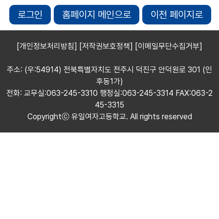
로그인
홈페이지 메인으로
이전 페이지로
[개인정보처리방침]
[저작권보호정책]
[이메일무단수집거부]
주소: (우:54914) 전북특별자치도 전주시 덕진구 안덕원로 301 (인
후동1가)
전화: 교무실:063-245-3310 행정실:063-245-3314 FAX:063-2
45-3315
Copyrightⓒ 유일여자고등학교. All rights reserved