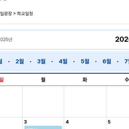
>
일광장
학교일정
20
2025년
월
2월
3월
4월
5월
6월
7
일
월
화
3
4
5