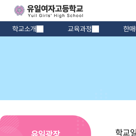
학교소개
교육과정
한매
학교
유일광장