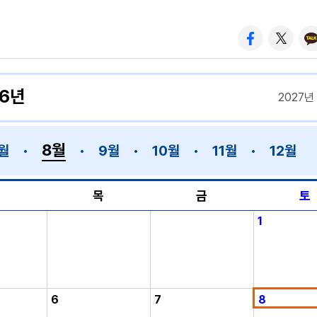
26년
2027년
8월
월
9월
10월
11월
12월
수
목
금
토
1
6
7
8