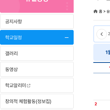
>
홈
유
공지사항
학교일정
1
갤러리
동영상
학교알리미
창의적 체험활동(정보집)
2