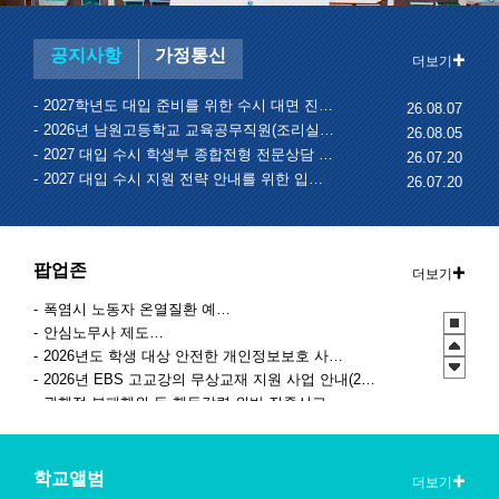
공지사항
가정통신
더보기
2027학년도 대입 준비를 위한 수시 대면 진학상담 운영 및 신청 안내
26.08.07
2026년 남원고등학교 교육공무직원(조리실무사) 채용 공고
26.08.05
2027 대입 수시 학생부 종합전형 전문상담 신청 안내
26.07.20
2027 대입 수시 지원 전략 안내를 위한 입시설명회 실시
26.07.20
팝업존
더보기
폭염시 노동자 온열질환 예방수칙
안심노무사 제도 홍보
2026년도 학생 대상 안전한 개인정보보호 사례 공모전
2026년 EBS 고교강의 무상교재 지원 사업 안내(2학기 2차)
관행적 부패행위 등 행동강령 위반 집중신고기간 운영
2027학년도 EBS 수능연계교재 정오표 안내
청소년 도박예방 카드뉴스
2026 학생 성장 지원 학부모 아카데미 운영
학교앨범
더보기