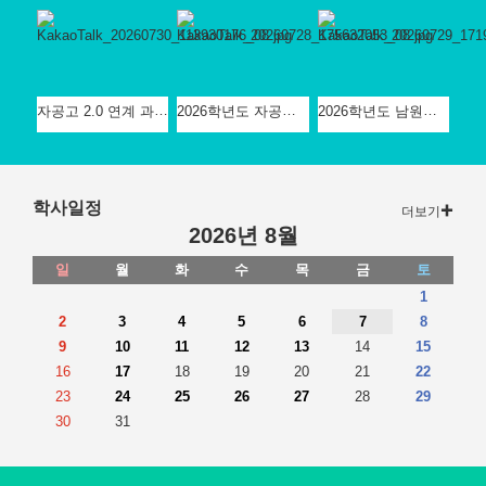
자공고 2.0 연계 과학/기술가정/정보과 프로그램
2026학년도 자공고 특색 프로그램 '미디UP 프로젝트' - JTV 방송국 견학
2026학년도 남원고 자공고 '메이저 업 프로젝트' - 바이오 산업과 연구 실습' 진행
학사일정
더보기
2026년 8월
일
월
화
수
목
금
토
1
2
3
4
5
6
7
8
9
10
11
12
13
14
15
16
17
18
19
20
21
22
23
24
25
26
27
28
29
30
31