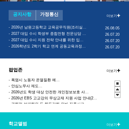
공지사항
가정통신
더보기
2026년 남원고등학교 교육공무직원(조리실무사) 채용 공고
26.08.05
2027 대입 수시 학생부 종합전형 전문상담 신청 안내
26.07.20
2027 대입 수시 지원 전략 안내를 위한 입시설명회 실시
26.07.20
2026학년도 2학기 학교 연계 공동교육과정 수강 학생 추가 모집 및 선발 안내
26.07.20
팝업존
더보기
폭염시 노동자 온열질환 예방수칙
안심노무사 제도 홍보
2026년도 학생 대상 안전한 개인정보보호 사례 공모전
2026년 EBS 고교강의 무상교재 지원 사업 안내(2학기 2차)
관행적 부패행위 등 행동강령 위반 집중신고기간 운영
2027학년도 EBS 수능연계교재 정오표 안내
청소년 도박예방 카드뉴스
2026 학생 성장 지원 학부모 아카데미 운영
학교앨범
더보기