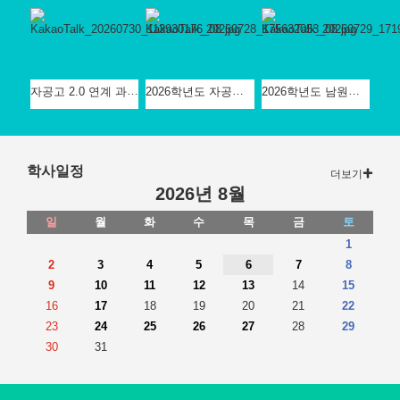
자공고 2.0 연계 과학/기술가정/정보과 프로그램
2026학년도 자공고 특색 프로그램 '미디UP 프로젝트' - JTV 방송국 견학
2026학년도 남원고 자공고 '메이저 업 프로젝트' - 바이오 산업과 연구 실습' 진행
학사일정
더보기
2026년 8월
일
월
화
수
목
금
토
1
2
3
4
5
6
7
8
9
10
11
12
13
14
15
16
17
18
19
20
21
22
23
24
25
26
27
28
29
30
31