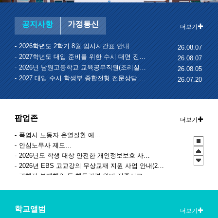
공지사항
가정통신
더보기
2026학년도 2학기 8월 임시시간표 안내
26.08.07
2027학년도 대입 준비를 위한 수시 대면 진학상담 운영 및 신청 안내
26.08.07
2026년 남원고등학교 교육공무직원(조리실무사) 채용 공고
26.08.05
2027 대입 수시 학생부 종합전형 전문상담 신청 안내
26.07.20
팝업존
더보기
폭염시 노동자 온열질환 예방수칙
안심노무사 제도 홍보
2026년도 학생 대상 안전한 개인정보보호 사례 공모전
2026년 EBS 고교강의 무상교재 지원 사업 안내(2학기 2차)
관행적 부패행위 등 행동강령 위반 집중신고기간 운영
2027학년도 EBS 수능연계교재 정오표 안내
청소년 도박예방 카드뉴스
2026 학생 성장 지원 학부모 아카데미 운영
학교앨범
더보기