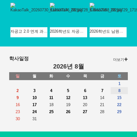
자공고 2.0 연계 과학/기술가정/정보과 프로그램
2026학년도 자공고 특색 프로그램 '미디UP 프로젝트' - JTV 방송국 견학
2026학년도 남원고 자공고 '메이저 업 프로젝트' - 바이오 산업과 연구 실습' 진행
학사일정
더보기
2026년 8월
일
월
화
수
목
금
토
1
2
3
4
5
6
7
8
9
10
11
12
13
14
15
16
17
18
19
20
21
22
23
24
25
26
27
28
29
30
31