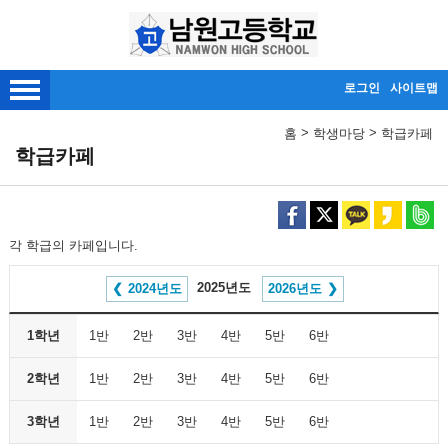
메인메뉴 바로가기
본문내용 바로가기
로그인
사이트맵
>
>
홈
학생마당
학급카페
학급카페
각 학급의 카페입니다.
2025년도
2024년도
2026년도
1학년
1반
2반
3반
4반
5반
6반
2학년
1반
2반
3반
4반
5반
6반
3학년
1반
2반
3반
4반
5반
6반