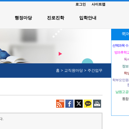
로그인
사이트맵
행정마당
진로진학
입학안내
퀵
선택과목 수요
방과후학교
독
정보
홈
>
교직원마당
>
주간업무
학
학부모 민원
남원고 공
통합
다.