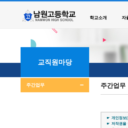
학교소개
자율
교직원마당
주간업무
주간업무
개인정보(
저작권을