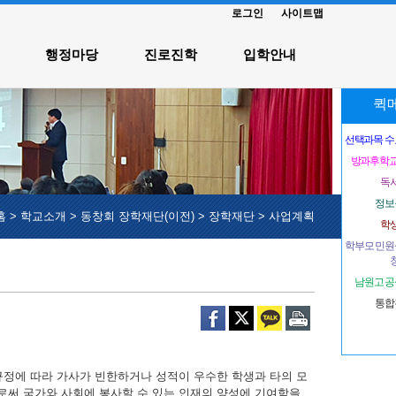
로그인
사이트맵
행정마당
진로진학
입학안내
퀵
선택과목 수요
방과후학교
독
정보
홈
>
학교소개
>
동창회 장학재단(이전)
>
장학재단
>
사업계획
학
학부모 민원
남원고 공
통합
규정에 따라 가사가 빈한하거나 성적이 우수한 학생과 타의 모
로써 국가와 사회에 봉사할 수 있는 인재의 양성에 기여함을