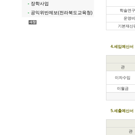
장학사업
학술연
공익위반제보(전라북도교육청)
운영
기본재산
4.세입예산서
관
이자수입
이월금
5.세출예산서
관