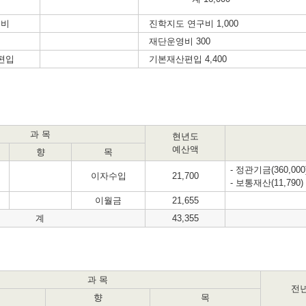
구비
진학지도 연구비 1,000
비
재단운영비 300
편입
기본재산편입 4,400
과 목
현년도
예산액
향
목
- 정관기금(360,000)
이자수입
21,700
- 보통재산(11,790) 
이월금
21,655
계
43,355
과 목
전
향
목