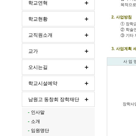
학교연혁
목적으로
2. 사업방침
학교현황
① 장학
② 학술
교직원소개
③ 기타
3. 사업계획
교가
사 업 
오시는길
학교시설예약
남원고 동창회 장학재단
장학사
인사말
소개
임원명단