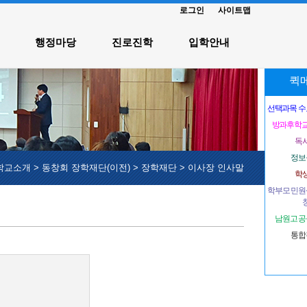
로그인
사이트맵
행정마당
진로진학
입학안내
퀵
선택과목 수요
방과후학교
독
정보
학교소개
>
동창회 장학재단(이전)
>
장학재단
>
이사장 인사말
학
학부모 민원
남원고 공
통합