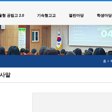
메인메뉴 바로가기
본문내용 바로가기
형 공립고 2.0
기숙형고교
열린마당
학생마당
홈
>
인사말