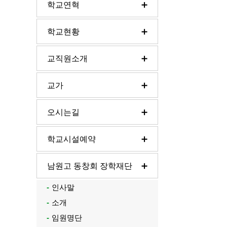
학교연혁
학교현황
교직원소개
교가
오시는길
학교시설예약
남원고 동창회 장학재단
인사말
소개
임원명단