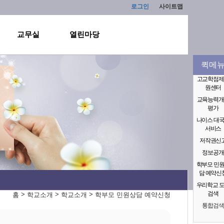
로그인
사이트맵
교무실
열린마당
퀵메
고교학점제
원센터
교육능력개
평가
나이스 대
서비스
저작권신
정보공개
학부모 민
담 예약신
우리학교 
검색
>
>
>
홈
학교소개
학교소개
학부모 민원상담 예약신청
통합검색