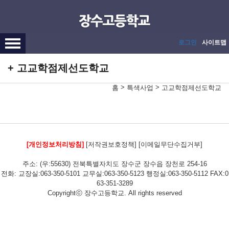
메인메뉴 바로가기
본문내용 바로가기
로그인
사이트맵
고교학점제선도학교
>
>
홈
특색사업
고교학점제선도학교
[개인정보처리방침]
[저작권보호정책]
[이메일무단수집거부]
주소: (우:55630) 전북특별자치도 장수군 장수읍 장천로 254-16
전화: 교장실:063-350-5101 교무실:063-350-5123 행정실:063-350-5112 FAX:0
63-351-3289
Copyrightⓒ 장수고등학교. All rights reserved