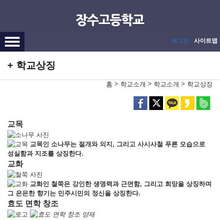
메인메뉴 바로가기
본문내용 바로가기
로그인
사이트맵
학교상징
>
>
>
홈
학교소개
학교소개
학교상징
교목
교목인 소나무는 절개와 의지, 그리고 사시사철 푸른 모습으로
성실함과 지조를 상징한다.
교화
교화인 철쭉은 강인한 생명력과 근면함, 그리고 희망을 상징하며
그 은은한 향기는 민주시민의 정신을 상징한다.
효도 면학 창조