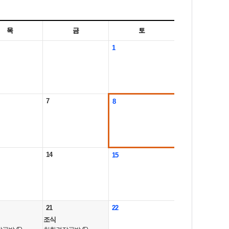
목
금
토
1
7
8
14
15
21
22
조식