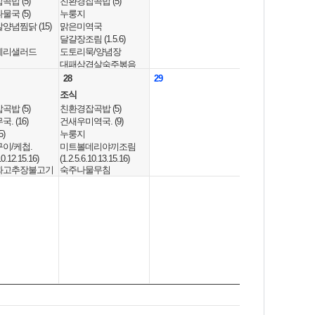
밥 (5)
친환경잡곡밥 (5)
국 (5)
누룽지
양념찜닭 (15)
맑은미역국
달걀장조림 (1.5.6)
베리샐러드
도토리묵/양념장
대패삼겹살숙주볶음
나구이.
(10)
28
29
.15.16)
배추김치 (9)
조식
 (2.5.6)
포도
밥 (5)
친환경잡곡밥 (5)
중식
. (16)
건새우미역국. (9)
밥 (5)
친환경잡곡밥 (5)
)
누룽지
17.18)
얼갈이된장국 (5.6)
이/케첩.
미트볼데리야끼조림
찜 (9.10)
오향장육.
10.12.15.16)
(1.2.5.6.10.13.15.16)
무침. (5.6)
(5.6.9.10.13.16.18)
화고추장불고기
숙주나물무침
.
가지나물무침
.16.18)
치즈달걀말이 (1.2)
)
트러플소시지피망볶음.
(9)
배추김치 (9)
(2.5.6.10.15.16)
오레오오즈)&우
아몬드머핀 (1.2.5.6)
배추김치 (9)
)
중식
하루요거트 (2)
곡밥(작은밥)
친환경잡곡밥 (5)
밥 (5)
소고기샤브샤브국.
면*
섯두부된장국
(5.6.16)
.13.17.18)
단호박돈갈비찜. (10)
자비엔나볶음
조림. (5.6.15)
콩나물맛살겨자무침.
.12.13.15.16)
볶음
(5.13)
림 (5.10)
만강정.
크런치오징어까스/타르
물무침 (5)