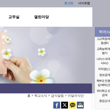
로그인
사이트맵
교무실
열린마당
퀵메
고교학점제
원센터
교육능력개
평가
나이스 대
서비스
저작권신
정보공개
학부모 민
담 예약신
우리학교 
검색
>
>
>
홈
학교소식
급식알림
이달의식단
통합검색