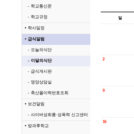
학교통신문
학교규정
일
학사일정
급식알림
오늘의식단
2
이달의식단
급식게시판
영양상담실
9
축산물이력번호조회
보건알림
사이버성희롱·성폭력 신고센터
16
방과후학교