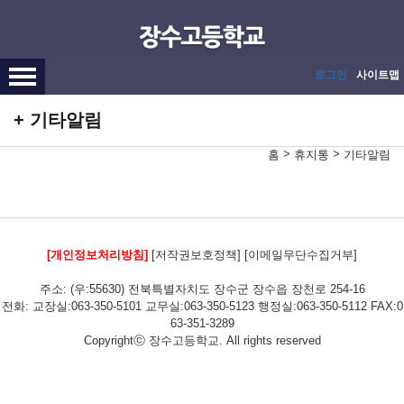
메인메뉴 바로가기
본문내용 바로가기
로그인
사이트맵
기타알림
>
>
홈
휴지통
기타알림
[개인정보처리방침]
[저작권보호정책]
[이메일무단수집거부]
주소: (우:55630) 전북특별자치도 장수군 장수읍 장천로 254-16
전화: 교장실:063-350-5101 교무실:063-350-5123 행정실:063-350-5112 FAX:0
63-351-3289
Copyrightⓒ 장수고등학교. All rights reserved