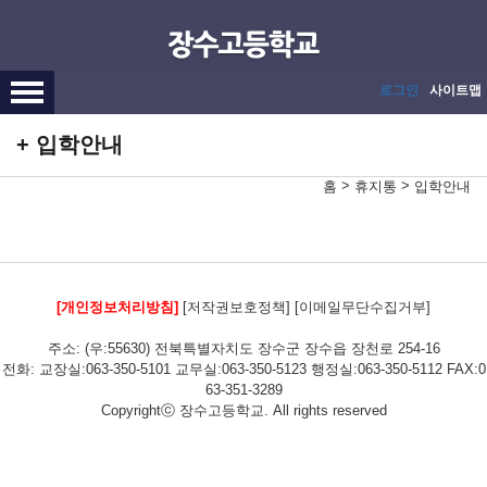
메인메뉴 바로가기
본문내용 바로가기
로그인
사이트맵
입학안내
>
>
홈
휴지통
입학안내
[개인정보처리방침]
[저작권보호정책]
[이메일무단수집거부]
주소: (우:55630) 전북특별자치도 장수군 장수읍 장천로 254-16
전화: 교장실:063-350-5101 교무실:063-350-5123 행정실:063-350-5112 FAX:0
63-351-3289
Copyrightⓒ 장수고등학교. All rights reserved