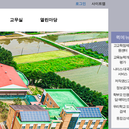
로그인
사이트맵
교무실
열린마당
퀵메
고교학점제
원센터
교육능력개
평가
나이스 대
서비스
저작권신
정보공개
학부모 민
담 예약신
우리학교 
검색
통합검색