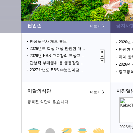
팝업존
공지사
더보기
안심노무사 제도 홍보
2026
2026년도 학생 대상 안전한 개인정보보호 사례 공모전
안전한 
2026년 EBS 고교강의 무상교재 지원 사업 안내(2학기 2차)
하계 방
관행적 부패행위 등 행동강령 위반 집중신고기간 운영
2026
2027학년도 EBS 수능연계교재 정오표 안내
중고등학
청소년 도박예방 카드뉴스
2026 학생 성장 지원 학부모 아카데미 운영
이달의식단
사진앨
폭염시 노동자 온열질환 예방수칙
더보기
등록된 식단이 없습니다.