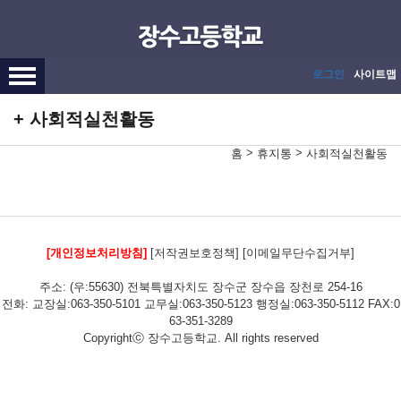
메인메뉴 바로가기
본문내용 바로가기
로그인
사이트맵
사회적실천활동
>
>
홈
휴지통
사회적실천활동
[개인정보처리방침]
[저작권보호정책]
[이메일무단수집거부]
주소: (우:55630) 전북특별자치도 장수군 장수읍 장천로 254-16
전화: 교장실:063-350-5101 교무실:063-350-5123 행정실:063-350-5112 FAX:0
63-351-3289
Copyrightⓒ 장수고등학교. All rights reserved