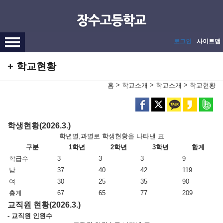
메인메뉴 바로가기
본문내용 바로가기
로그인
사이트맵
학교현황
>
>
>
홈
학교소개
학교소개
학교현황
학생현황(2026.3.)
학년별,과별로 학생현황을 나타낸 표
구분
1학년
2학년
3학년
합계
학급수
3
3
3
9
남
37
40
42
119
여
30
25
35
90
총계
67
65
77
209
교직원 현황(2026.3.)
- 교직원 인원수