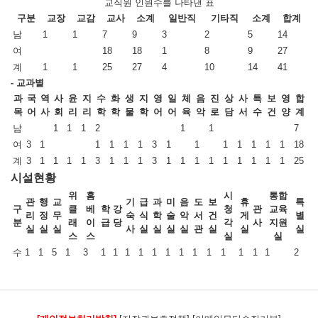
교직원 인원수를 나타낸 표
구분
교장
교감
교사
소계
일반직
기타직
소계
합계
남
1
1
7
9
3
2
5
14
여
18
18
1
8
9
27
계
1
1
25
27
4
10
14
41
- 교과별
과
국
역
사
윤
지
수
화
생
지
영
일
체
음
진
상
사
특
보
영
합
목
어
사
회
리
리
학
학
물
학
어
어
육
악
로
담
서
수
건
양
계
남
1
1
1
2
1
1
7
여
3
1
1
1
1
1
3
1
1
1
1
1
1
1
18
계
3
1
1
1
1
3
1
1
1
3
1
1
1
1
1
1
1
1
1
25
시설현황
위
홈
시
통합
관
행
교
기
급
과
미
음
도
보
휴
특
구
클
베
학
강
청
관
교육
리
정
무
숙
식
학
술
악
서
건
게
별
분
래
이
급
당
각
사
지원
실
실
실
사
실
실
실
실
관
실
실
실
스
스
실
실
수
1
1
5
1
3
1
1
1
1
1
1
1
1
1
1
1
1
1
2