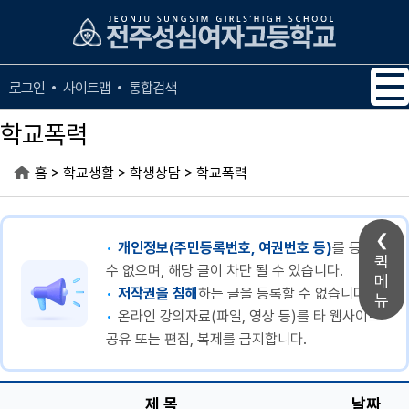
메인메뉴 바로가기
본문내용 바로가기
사이트맵
통합검색
로그인
학교폭력
>
>
>
홈
학교생활
학생상담
학교폭력
개인정보(주민등록번호, 여권번호 등)
를 등록할
퀵
수 없으며, 해당 글이 차단 될 수 있습니다.
메
저작권을 침해
하는 글을 등록할 수 없습니다.
뉴
온라인 강의자료(파일, 영상 등)를 타 웹사이트
공유 또는 편집, 복제를 금지합니다.
제 목
날짜