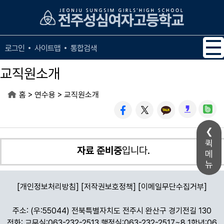
메인메뉴 바로가기
본문내용 바로가기
사이트맵
통합검색
로그인
교직원소개
>
>
홈
연수용
교직원소개
퀵
자료 준비중
입니다.
메
뉴
[개인정보처리방침]
[저작권보호정책]
[이메일무단수집거부]
주소: (우:55044) 전북특별자치도 전주시 완산구 경기전길 130
전화: 교무실:063-232-2513 행정실:063-232-2517~8 1학년:06