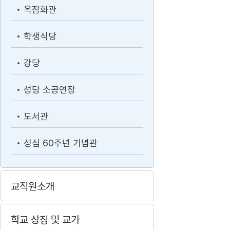
옥잠화관
학생식당
강당
성당 소공연장
도서관
성심 60주년 기념관
교직원소개
학교 상징 및 교가