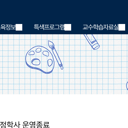
메인메뉴 바로가기
본문내용 바로가기
교육정보
특색프로그램
교수학습자료실
우정학사 운영종료