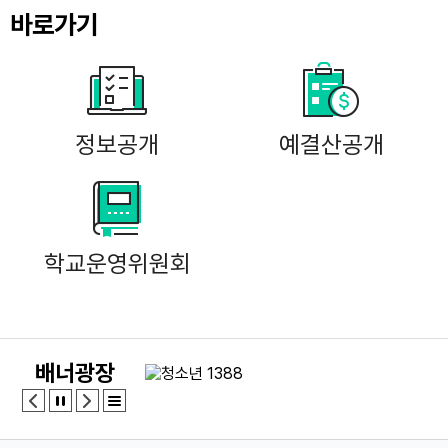
21
여름방학
바로가기
22
여름방학
22
토요휴업일
23
여름방학
정보공개
24
여름개학식
예결산공개
29
토요휴업일
학교운영위원회
배너광장