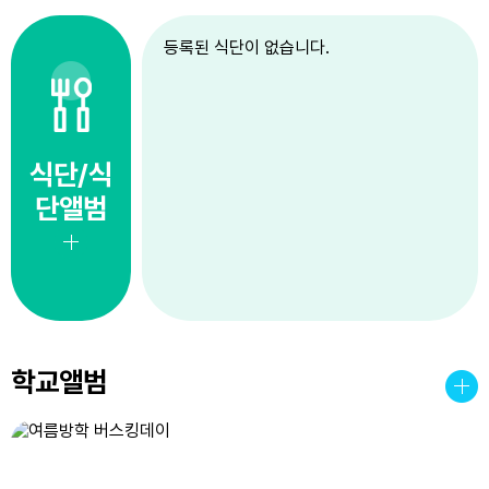
4
스포츠캠프(킨볼)
등록된 식단이 없습니다.
4
여름방학
5
스포츠캠프(킨볼)
5
여름방학
6
스포츠캠프(킨볼)
식단/식
6
여름방학
단앨범
7
스포츠캠프(킨볼)
7
여름방학
8
스포츠캠프(킨볼)
8
여름방학
8
토요휴업일
학교앨범
9
스포츠캠프(킨볼)
9
여름방학
10
스포츠캠프(킨볼)