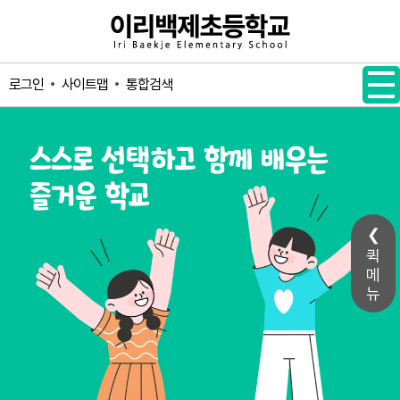
메인메뉴 바로가기
본문내용 바로가기
사이트맵
통합검색
로그인
퀵
메
뉴