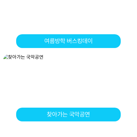
10
여름방학
11
여름방학
12
여름방학
13
여름방학
여름방학 버스킹데이
14
여름방학
15
광복절
15
여름방학
16
여름방학
17
대체공휴일
18
여름방학
18
스포츠캠프(킨볼)
19
스포츠캠프(킨볼)
찾아가는 국악공연
19
여름방학
20
여름방학