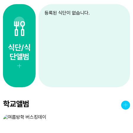
4
스포츠캠프(킨볼)
등록된 식단이 없습니다.
4
여름방학
5
스포츠캠프(킨볼)
5
여름방학
6
스포츠캠프(킨볼)
식단/식
6
여름방학
단앨범
7
스포츠캠프(킨볼)
7
여름방학
8
스포츠캠프(킨볼)
8
여름방학
8
토요휴업일
학교앨범
9
스포츠캠프(킨볼)
9
여름방학
10
스포츠캠프(킨볼)