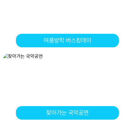
10
여름방학
11
여름방학
12
여름방학
13
여름방학
여름방학 버스킹데이
14
여름방학
15
광복절
15
여름방학
16
여름방학
17
대체공휴일
18
여름방학
18
스포츠캠프(킨볼)
19
스포츠캠프(킨볼)
찾아가는 국악공연
19
여름방학
20
여름방학