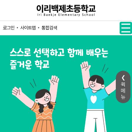
메인메뉴 바로가기
본문내용 바로가기
사이트맵
통합검색
로그인
퀵
메
뉴