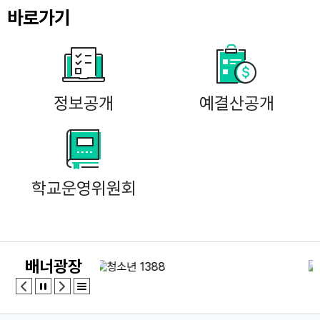
21
여름방학
바로가기
22
여름방학
22
토요휴업일
23
여름방학
정보공개
24
여름개학식
예결산공개
29
토요휴업일
학교운영위원회
배너광장