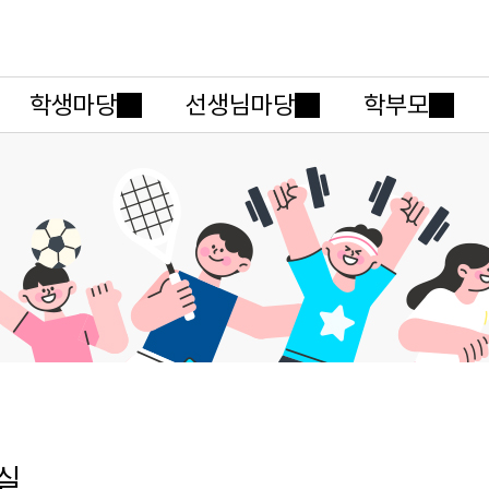
메인메뉴 바로가기
본문내용 바로가기
학생마당
선생님마당
학부모
실