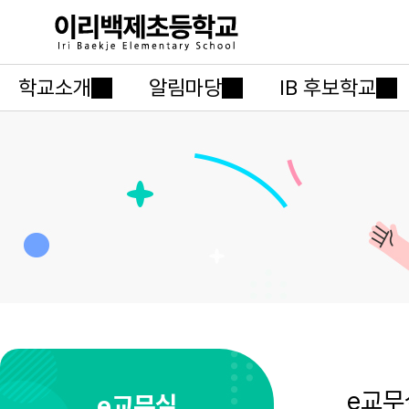
학교소개
알림마당
IB 후보학교
e교무
e교무실