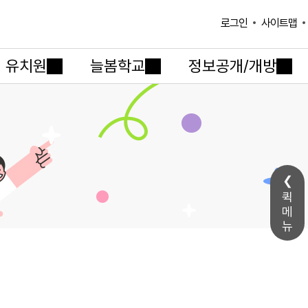
사이트맵
로그인
유치원
늘봄학교
정보공개/개방
퀵
메
뉴