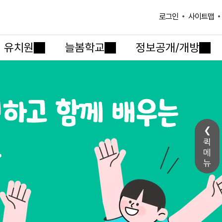
사이트맵
로그인
유치원
늘봄학교
정보공개/개방
퀵
메
뉴