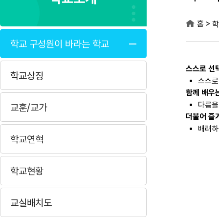
>
홈
학
학교 구성원이 바라는 학교
스스로 선
학교상징
스스로
함께 배우
다름을
교훈/교가
더불어 즐
배려하
학교연혁
학교현황
교실배치도