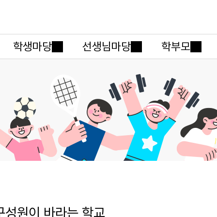
메인메뉴 바로가기
본문내용 바로가기
학생마당
선생님마당
학부모
구성원이 바라는 학교