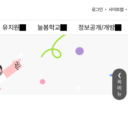
사이트맵
로그인
유치원
늘봄학교
정보공개/개방
퀵
메
뉴