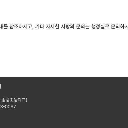
]
양면,송광초등학교)
43-0097