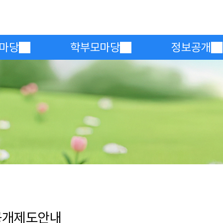
메인메뉴 바로가기
본문내용 바로가기
마당
학부모마당
정보공개
공개제도안내