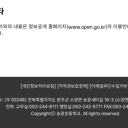
[개인정보처리방침]
[저작권보호정책]
[이메일무단수집거부
소: (우:55348) 전북특별자치도 완주군 소양면 송광새터길 16-3 (소
전화: 교무실:063-244-8111 행정실:063-243-9771 FAX:063-2
Copyrightⓒ 송광초등학교. All rights reserved