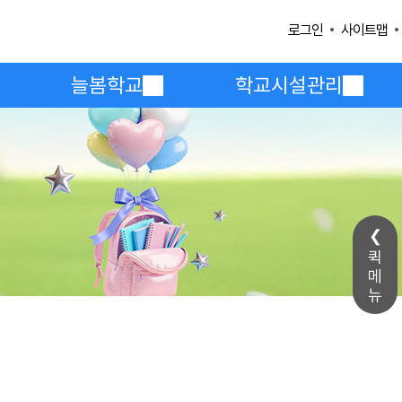
사이트맵
로그인
늘봄학교
학교시설관리
퀵
메
뉴