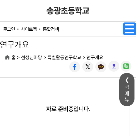
메인메뉴 바로가기
본문내용 바로가기
사이트맵
통합검색
로그인
연구개요
>
>
>
홈
선생님마당
특별활동연구학교
연구개요
퀵
메
뉴
자료 준비중
입니다.