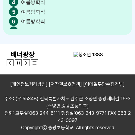
4
여름방학식
5
여름방학식
6
여름방학식
7
여름방학식
8
여름방학식
9
여름방학식
배너광장
10
여름방학식
11
여름방학식
12
여름방학식
[개인정보처리방침]
[저작권보호정책]
[이메일무단수집거부]
13
여름방학식
14
여름방학식
주소: (우:55348) 전북특별자치도 완주군 소양면 송광새터길 16-3
(소양면,송광초등학교)
15
여름방학식
전화: 교무실:063-244-8111 행정실:063-243-9771 FAX:063-2
15
광복절
43-0097
16
여름방학식
Copyrightⓒ 송광초등학교. All rights reserved