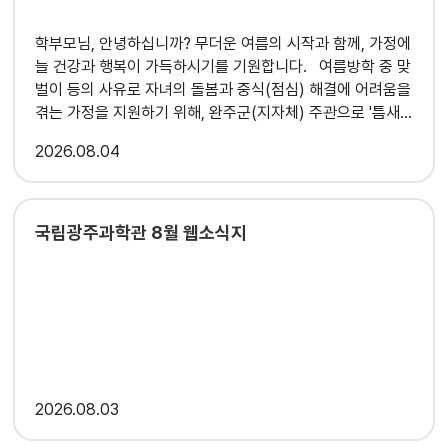
학부모님, 안녕하십니까? 무더운 여름의 시작과 함께, 가정에
늘 건강과 행복이 가득하시기를 기원합니다. 여름방학 중 맞
벌이 등의 사유로 자녀의 돌봄과 중식(점심) 해결에 어려움을
겪는 가정을 지원하기 위해, 완주군(지자체) 주관으로 '틈새
돌봄' 참여기관을 아래와 같이 운영하오니 많은 관심과 활용
2026
08.04
바랍니다. '틈새돌봄'은 방학 중 발생하는 돌봄의 빈틈을 메
우기 위한 공적 돌봄 서비스로, 가장 큰 특징은 평소 해당 기
관을 이용하지 않았던 학생들도 누구나 신청하고 참여할 수
있다는 점입니다. 우리 아이들이 안전하고 건강한 환경에서
국립광주과학관 8월 웹소식지
방학을 보낼 수 있도록 마련된 좋은 기회이오니, 첨부된 안내
자료를 보시고 도움이 필요한 가정에서는 해당 기관으로 직
접 문의 및 신청해 주시기 바랍니다.
2026
08.03