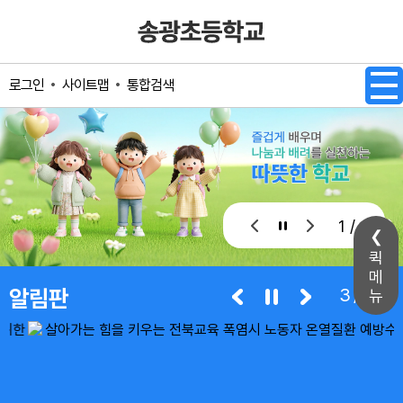
메인메뉴 바로가기
본문내용 바로가기
사이트맵
통합검색
로그인
1 / 1
퀵
메
알림판
3/9
뉴