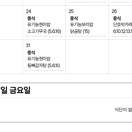
돈코츠라멘 (1.2.5.6.
약고추장볶음 
10.13.15.16)
0.13)
24
25
26
쭈꾸미초무침 (5.6.1
달걀후라이 (
중식
중식
중식
3)
생선까스 (1.2
유기농현미밥
유기농보리밥
단호박카레밥 
치즈돈까스 (1.2.5.6.
2)
소고기무국 (5.6.16)
닭곰탕 (15)
6.10.12.13.
10.12.13.16.18)
사과주스(지
짜장소스떡볶이 (1.
사태족발 (5.6.10.13.
시래기된장국
배추김치 (9)
3)
5.6.13.16)
18)
쌀가루닭튀김 
31
수박화채 (11)
치즈닭불고기 (2.5.
야채쫄면무침 (5.6.1
5.6.12.13.1
중식
6.13.15)
3)
배추김치 (
유기농현미밥
김말이튀김 (1.5.6.1
배추김치 (9)
토마토치즈
등뼈감자탕 (5.6.10.
0.16)
멜론
(2.3.12.13)
13)
배추김치 (9)
상추,쌈장 (5.6)
젤라또 (1.2.
참치두부조림 (5.6.1
수박
6.18)
7일 금요일
간장찜닭 (5.6.13.1
5)
부추오이초무침 (5.
식단이 없
6.13)
배추김치 (9)