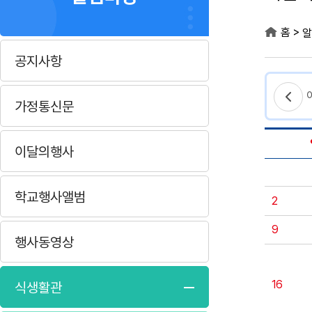
>
홈
알
공지사항
가정통신문
이달의행사
학교행사앨범
2
9
행사동영상
16
식생활관