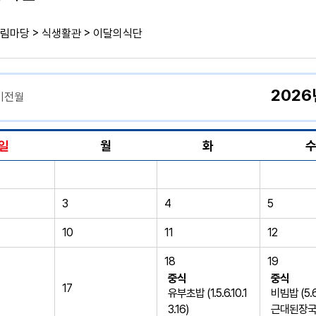
>
>
림마당
식생활관
이달의식단
2026
이전월
일
월
화
3
4
5
10
11
12
18
19
중식
중식
17
유부초밥 (1.5.6.10.1
비빔밥 (5.6
3.16)
근대된장국 (