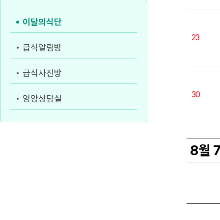
이달의식단
23
급식알림방
급식사진방
30
영양상담실
8월 