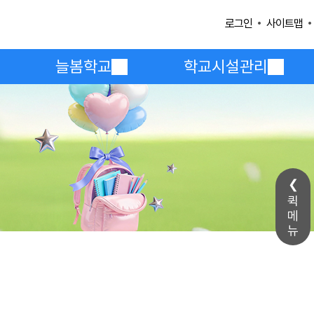
사이트맵
로그인
늘봄학교
학교시설관리
퀵
메
뉴