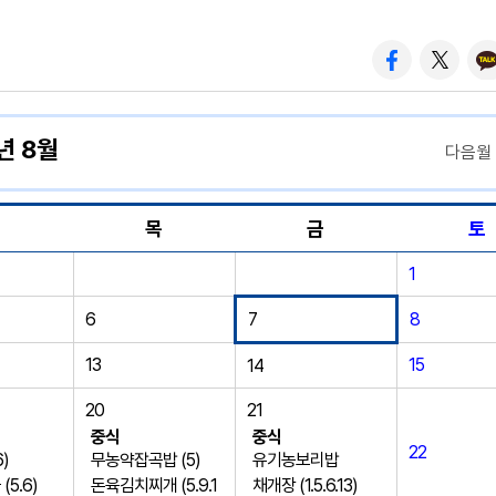
년 8월
다음월
수
목
금
토
1
6
7
8
13
15
14
20
21
중식
중식
22
)
무농약잡곡밥 (5)
유기농보리밥
5.6)
돈육김치찌개 (5.9.1
채개장 (1.5.6.13)