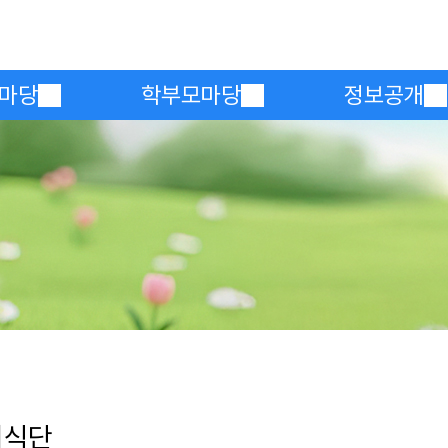
메인메뉴 바로가기
본문내용 바로가기
마당
학부모마당
정보공개
의식단