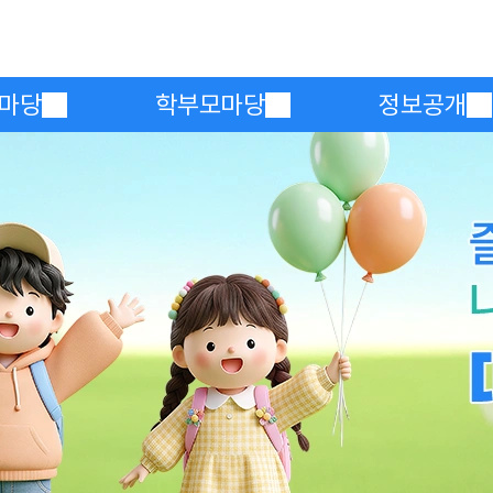
메인메뉴 바로가기
본문내용 바로가기
마당
학부모마당
정보공개