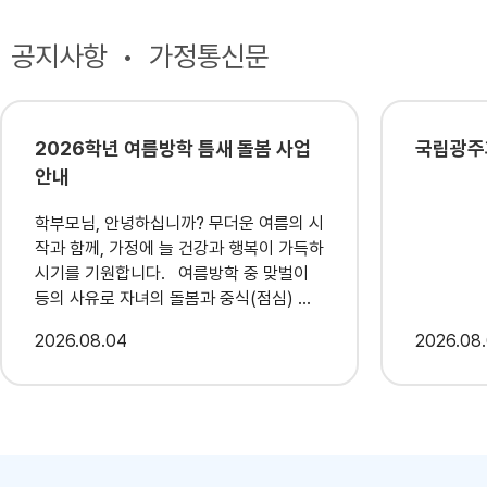
공지사항
가정통신문
2026학년 여름방학 틈새 돌봄 사업
국립광주
안내
학부모님, 안녕하십니까? 무더운 여름의 시
작과 함께, 가정에 늘 건강과 행복이 가득하
시기를 기원합니다. 여름방학 중 맞벌이
등의 사유로 자녀의 돌봄과 중식(점심) 해
결에 어려움을 겪는 가정을 지원하기 위해,
2026
08.04
2026
08
완주군(지자체) 주관으로 '틈새돌봄' 참여
기관을 아래와 같이 운영하오니 많은 관심
과 활용 바랍니다. '틈새돌봄'은 방학 중 발
생하는 돌봄의 빈틈을 메우기 위한 공적 돌
봄 서비스로, 가장 큰 특징은 평소 해당 기
관을 이용하지 않았던 학생들도 누구나 신