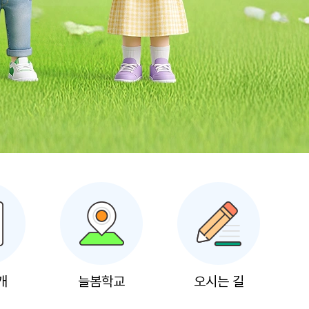
개
늘봄학교
오시는 길