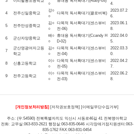
3
이리팔봉초등학교
휴대용 독서확대기(RuBy-05)
○
4.
강○
2023.07.2
4
전주신일중학교
다목적 독서확대기(클로버북)
○
6.
김○
다목적 독서확대기(센스뷰비
2023.06.1
5
전주만성중학교
○
전-06)
8.
배○
휴대용 독서확대기(Ccandy H
2022.04.0
6
군산자양중학교
○
D-02)
5.
군산영광여자고등
김○
다목적 독서확대기(센스뷰비
2022.03.3
7
학교
○
전-04)
0.
이○
다목적 독서확대기(센스뷰비
2022.04.2
8
신흥고등학교
○
전-05)
7.
이○
다목적 독서확대기(센스뷰비
2022.06.2
9
전주고등학교
○
전-03)
8.
[개인정보처리방침]
[저작권보호정책]
[이메일무단수집거부]
주소: (우:54590) 전북특별자치도 익산시 서동로46길 41 전북맹아학교
전화: 교무실:063-833-2621 행정실:063-835-0646 시각장애거점지원센터:063-
835-1762 FAX:063-831-0454