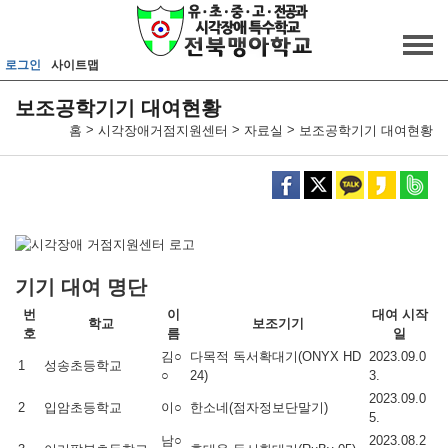
메인메뉴 바로가기
본문내용 바로가기
로그인
사이트맵
보조공학기기 대여현황
>
>
>
홈
시각장애거점지원센터
자료실
보조공학기기 대여현황
기기 대여 명단
번
이
대여 시작
학교
보조기기
호
름
일
김○
다목적 독서확대기(ONYX HD
2023.09.0
1
성송초등학교
○
24)
3.
2023.09.0
2
입암초등학교
이○
한소네(점자정보단말기)
5.
남○
2023.08.2