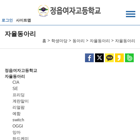
메인메뉴 바로가기
본문내용 바로가기
로그인
사이트맵
자율동아리
>
>
>
>
홈
학생마당
동아리
자율동아리
자율동아리
정읍여자고등학교
자율동아리
CIA
SE
프리딩
계란말이
리얼팜
예함
switch
OGGI
잉마
하드케미