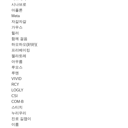
시나브로
아폴론
Meta
자갈자갈
가우스
힐러
함께 걸음
하오하오(好好)(
프리베이킹
젤라토레
아우름
루모스
루멘
VIVID
RCY
LOGLY
CSI
COM-B
스티치
누리우리
진로 길잽이
이룸