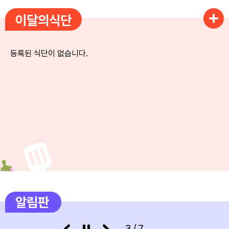
이달의식단
4
여름방학
5
여름방학
등록된 식단이 없습니다.
6
여름방학
7
여름방학
8
여름방학
8
토요휴업일
9
여름방학
10
여름방학
11
여름방학
알림판
12
여름방학
3/7