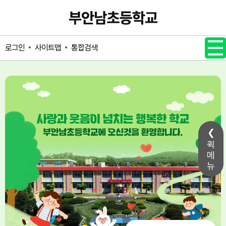
메인메뉴 바로가기
본문내용 바로가기
사이트맵
통합검색
로그인
퀵
메
뉴