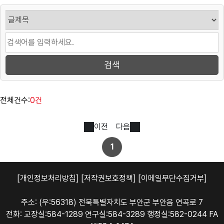
전체건수:
0건
이전
다음
1
[개인정보처리방침]
[저작권보호정책]
[이메일무단수집거부]
주소: (우:56318) 전북특별자치도 부안군 부안읍 연곡로 7
전화: 교장실:584-1289 연구실:584-3289 행정실:582-0244 FA