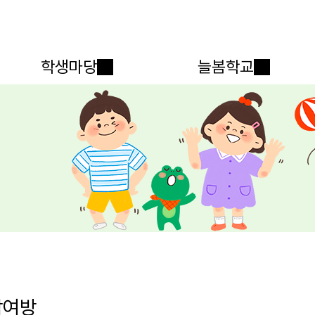
메인메뉴 바로가기
본문내용 바로가기
학생마당
늘봄학교
참여방