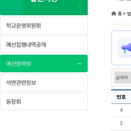
>
홈
열
학교운영위원회
예산집행내역공개
예산참여방
석면관련정보
번호
동창회
4
3