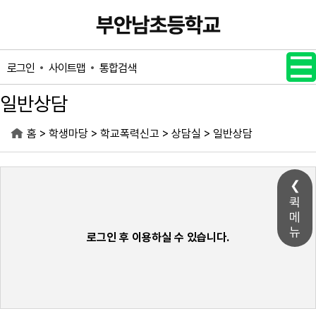
메인메뉴 바로가기
본문내용 바로가기
사이트맵
통합검색
로그인
일반상담
>
>
>
>
홈
학생마당
학교폭력신고
상담실
일반상담
퀵
메
뉴
로그인 후 이용하실 수 있습니다.