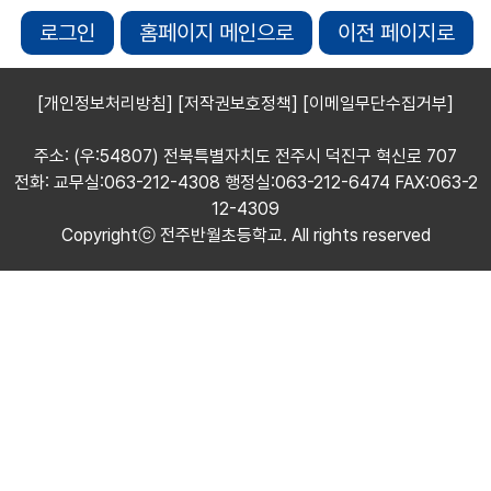
로그인
홈페이지 메인으로
이전 페이지로
[개인정보처리방침]
[저작권보호정책]
[이메일무단수집거부]
주소: (우:54807) 전북특별자치도 전주시 덕진구 혁신로 707
전화: 교무실:063-212-4308 행정실:063-212-6474 FAX:063-2
12-4309
Copyrightⓒ 전주반월초등학교. All rights reserved