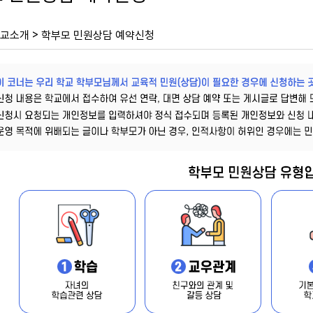
>
교소개
학부모 민원상담 예약신청