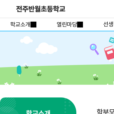
선생
학교소개
열린마당
학부모
학교소개