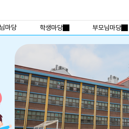
메인메뉴 바로가기
본문내용 바로가기
님마당
학생마당
부모님마당