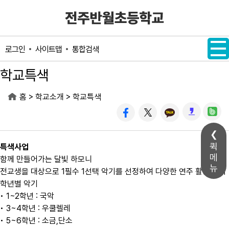
메인메뉴 바로가기
본문내용 바로가기
사이트맵
통합검색
로그인
학교특색
>
>
홈
학교소개
학교특색
퀵
특색사업
메
함께 만들어가는 달빛 하모니
뉴
전교생을 대상으로 1필수 1선택 악기를 선정하여 다양한 연주 활동 실시
학년별 악기
• 1~2학년 : 국악
• 3~4학년 : 우쿨렐레
• 5~6학년 : 소금,단소