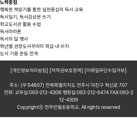
노력중점
행복한 책읽기를 통한 실천중심의 독서 교육
독서일기, 독서감상문 쓰기
학교도서관 활용 수업
독서마라톤
독서의 달 행사
학년별 권장도서꾸러미 학급 내 비치
도서 기증 운동 전개
[개인정보처리방침]
[저작권보호정책]
[이메일무단수집거부]
주소: (우:54807) 전북특별자치도 전주시 덕진구 혁신로 707
전화: 교무실:063-212-4308 행정실:063-212-6474 FAX:063-2
12-4309
Copyrightⓒ 전주반월초등학교. All rights reserved