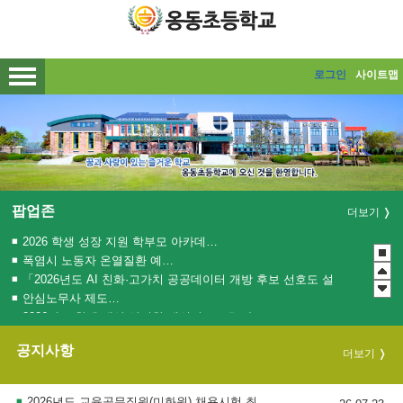
메인메뉴 바로가기
본문내용 바로가기
로그인
사이트맵
팝업존
더보기
2026 학생 성장 지원 학부모 아카데미 운영
폭염시 노동자 온열질환 예방수칙
「2026년도 AI 친화·고가치 공공데이터 개방 후보 선호도 설문조사」 실시
안심노무사 제도 홍보
2026년도 학생 대상 안전한 개인정보보호 사례 공모전
관행적 부패행위 등 행동강령 위반 집중신고기간 운영
공지사항
더보기
청소년 도박예방 카드뉴스
2026년 초등학교 4학년 구강건강 진료지원 사업 안내
2026년 교육정보시스템 디지털 재난 및 장애 대비 모의훈련에 따른 서비스 중단 안내
2026년도 교육공무직원(미화원) 채용시험 최종합격자 발표 공고