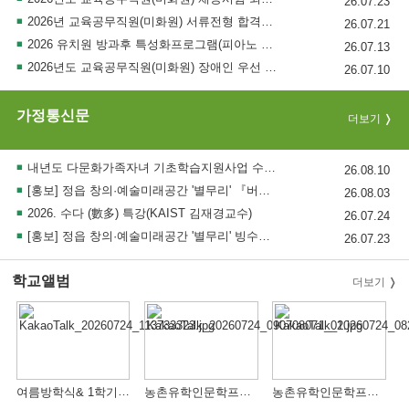
26.07.23
2026년 교육공무직원(미화원) 서류전형 합격자 결정 및 면접시험 시행 계획 공고
26.07.21
2026 유치원 방과후 특성화프로그램(피아노 음률놀이) 위탁 외부강사 모집
26.07.13
2026년도 교육공무직원(미화원) 장애인 우선 채용 공고
26.07.10
가정통신문
더보기
내년도 다문화가족자녀 기초학습지원사업 수요조사: QR코드 참여
26.08.10
[홍보] 정읍 창의·예술미래공간 '별무리' 『버터떡 만들기』 원데이클래스 프로그램 안내
26.08.03
2026. 수다 (數多) 특강(KAIST 김재경교수)
26.07.24
[홍보] 정읍 창의·예술미래공간 '별무리' 빙수만들기 원데이 클래스 참여 안내
26.07.23
학교앨범
더보기
여름방학식& 1학기 독서마라톤 완주자 시상
농촌유학인문학프로젝트 "별 헤는 밤" 가족 인문학 캠프-3
농촌유학인문학프로젝트 "별 헤는 밤" 가족 인문학 캠프-2