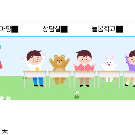
메인메뉴 바로가기
본문내용 바로가기
마당
상담실
늘봄학교
포츠